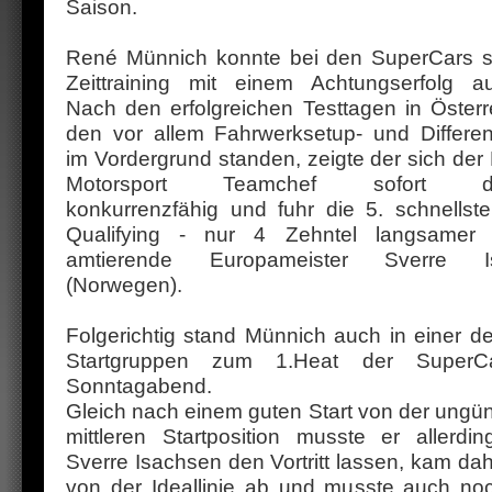
Saison.
René Münnich konnte bei den SuperCars 
Zeittraining mit einem Achtungserfolg au
Nach den erfolgreichen Testtagen in Österre
den vor allem Fahrwerksetup- und Differenz
im Vordergrund standen, zeigte der sich der
Motorsport Teamchef sofort du
konkurrenzfähig und fuhr die 5. schnellste
Qualifying - nur 4 Zehntel langsamer 
amtierende Europameister Sverre I
(Norwegen).
Folgerichtig stand Münnich auch in einer de
Startgruppen zum 1.Heat der Super
Sonntagabend.
Gleich nach einem guten Start von der ungün
mittleren Startposition musste er allerdi
Sverre Isachsen den Vortritt lassen, kam dah
von der Ideallinie ab und musste auch noc