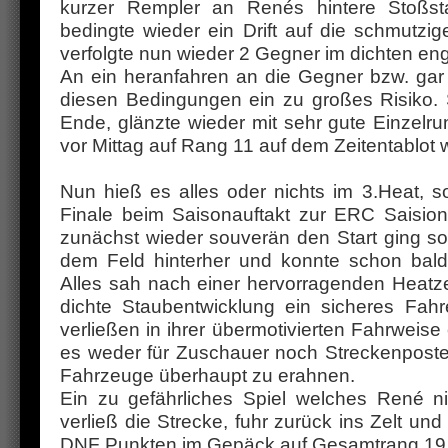
kurzer Rempler an Renés hintere Stoßs
bedingte wieder ein Drift auf die schmutz
verfolgte nun wieder 2 Gegner im dichten eng
An ein heranfahren an die Gegner bzw. gar
diesen Bedingungen ein zu großes Risiko
Ende, glänzte wieder mit sehr gute Einzelr
vor Mittag auf Rang 11 auf dem Zeitentablot 
Nun hieß es alles oder nichts im 3.Heat, s
Finale beim Saisonauftakt zur ERC Saisi
zunächst wieder souverän den Start ging sof
dem Feld hinterher und konnte schon bal
Alles sah nach einer hervorragenden Heatz
dichte Staubentwicklung ein sicheres Fah
verließen in ihrer übermotivierten Fahrweise o
es weder für Zuschauer noch Streckenposte
Fahrzeuge überhaupt zu erahnen.
Ein zu gefährliches Spiel welches René ni
verließ die Strecke, fuhr zurück ins Zelt u
DNF Punkten im Gepäck auf Gesamtrang 19